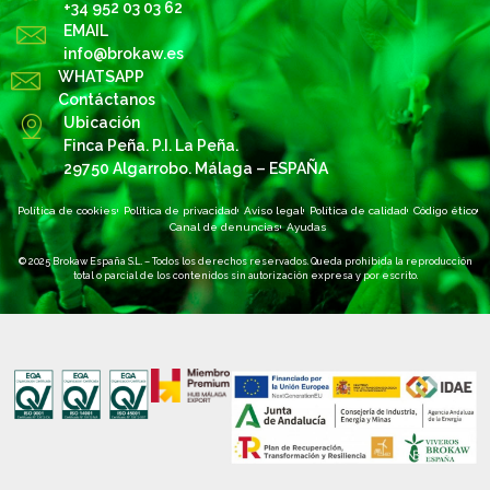
+34 952 03 03 62
EMAIL
info@brokaw.es
WHATSAPP
Contáctanos
Ubicación
Finca Peña. P.I. La Peña.
29750 Algarrobo. Málaga – ESPAÑA
Política de cookies
Política de privacidad
Aviso legal
Política de calidad
Código ético
Canal de denuncias
Ayudas
© 2025 Brokaw España S.L. – Todos los derechos reservados. Queda prohibida la reproducción
total o parcial de los contenidos sin autorización expresa y por escrito.