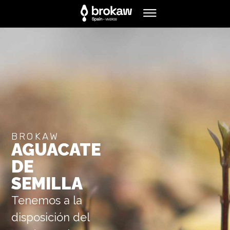
BROKAW
AGUACATE
DE
SEMILLA
Tenemos a la
disposición del