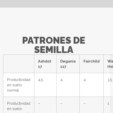
PATRONES DE
SEMILLA
Ashdot
Degania
Fairchild
Wa
17
117
Ho
Productividad
4,5
4
4
3,5
en suelo
normal
Productividad
–
–
–
1
en suelo