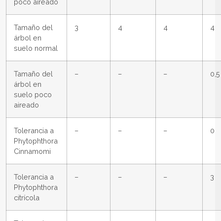
poco aireado
Tamaño del
3
4
4
4
árbol en
suelo normal
Tamaño del
–
–
–
0,5
árbol en
suelo poco
aireado
Tolerancia a
–
–
–
0
Phytophthora
Cinnamomi
Tolerancia a
–
–
–
3
Phytophthora
citrícola