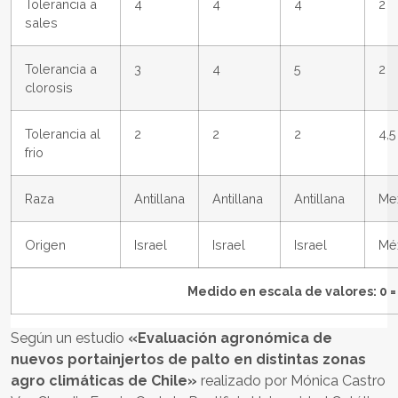
Tolerancia a
4
4
4
2
sales
Tolerancia a
3
4
5
2
clorosis
Tolerancia al
2
2
2
4,5
frio
Raza
Antillana
Antillana
Antillana
Me
Origen
Israel
Israel
Israel
Mé
Medido en escala de valores: 0 =
Según un estudio
«Evaluación agronómica de
nuevos portainjertos de palto en distintas zonas
agro climáticas de Chile»
realizado por Mónica Castro